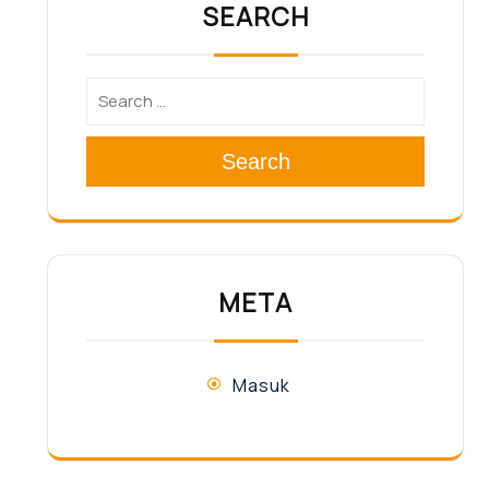
SEARCH
Search
META
Masuk