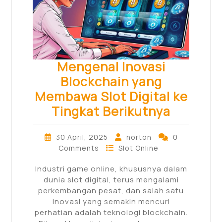
Mengenal Inovasi
Blockchain yang
Membawa Slot Digital ke
Tingkat Berikutnya
30 April, 2025
norton
0
Comments
Slot Online
Industri game online, khususnya dalam
dunia slot digital, terus mengalami
perkembangan pesat, dan salah satu
inovasi yang semakin mencuri
perhatian adalah teknologi blockchain.