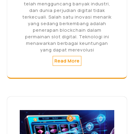
telah mengguncang banyak industri,
dan dunia perjudian digital tidak
terkecuali. Salah satu inovasi menarik
yang sedang berkembang adalah
penerapan blockchain dalam
permainan slot digital. Teknologi ini
menawarkan berbagai keuntungan
yang dapat merevolusi
Read More