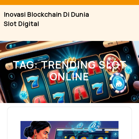
Skip
to
Inovasi Blockchain Di Dunia
content
Slot Digital
TAG:
TRENDING SLOT
ONLINE