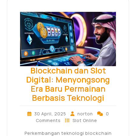
Blockchain dan Slot
Digital: Menyongsong
Era Baru Permainan
Berbasis Teknologi
30 April, 2025
norton
0
Comments
Slot Online
Perkembangan teknologi blockchain