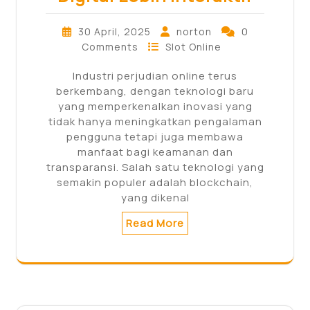
30 April, 2025
norton
0
Comments
Slot Online
Industri perjudian online terus
berkembang, dengan teknologi baru
yang memperkenalkan inovasi yang
tidak hanya meningkatkan pengalaman
pengguna tetapi juga membawa
manfaat bagi keamanan dan
transparansi. Salah satu teknologi yang
semakin populer adalah blockchain,
yang dikenal
Read More