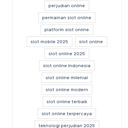
perjudian online
permainan slot online
platform slot online
slot mobile 2025
slot online
slot online 2025
slot online Indonesia
slot online milenial
slot online modern
slot online terbaik
slot online terpercaya
teknologi perjudian 2025