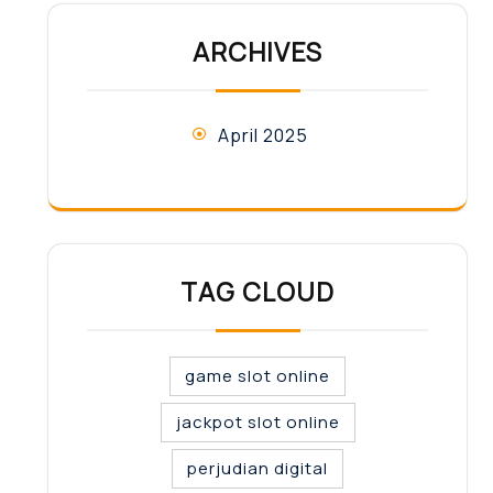
ARCHIVES
April 2025
TAG CLOUD
game slot online
jackpot slot online
perjudian digital