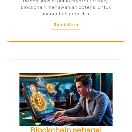
Dikenal luas di dunia cryptocurrency,
blockchain menawarkan potensi untuk
mengubah cara kita
Read More
Blockchain sebagai