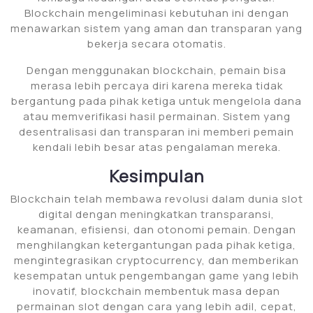
Blockchain mengeliminasi kebutuhan ini dengan
menawarkan sistem yang aman dan transparan yang
bekerja secara otomatis.
Dengan menggunakan blockchain, pemain bisa
merasa lebih percaya diri karena mereka tidak
bergantung pada pihak ketiga untuk mengelola dana
atau memverifikasi hasil permainan. Sistem yang
desentralisasi dan transparan ini memberi pemain
kendali lebih besar atas pengalaman mereka.
Kesimpulan
Blockchain telah membawa revolusi dalam dunia slot
digital dengan meningkatkan transparansi,
keamanan, efisiensi, dan otonomi pemain. Dengan
menghilangkan ketergantungan pada pihak ketiga,
mengintegrasikan cryptocurrency, dan memberikan
kesempatan untuk pengembangan game yang lebih
inovatif, blockchain membentuk masa depan
permainan slot dengan cara yang lebih adil, cepat,