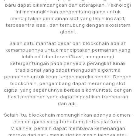
baru dapat dikembangkan dan diterapkan. Teknologi
ini memungkinkan pengembang game untuk
menciptakan permainan slot yang lebih inovatif,
terdesentralisasi, dan terhubung dengan ekosistem
global.
Salah satu manfaat besar dari blockchain adalah
kemampuannya untuk menciptakan permainan yang
lebih adil dan terverifikasi, mengurangi
ketergantungan pada penyedia perangkat lunak
tradisional yang dapat mengubah algoritma
permainan untuk keuntungan mereka sendiri. Dengan
blockchain, pengembang dapat merancang slot
digital yang sepenuhnya berbasis komunitas, dengan
hasil permainan yang dapat dipastikan transparan
dan adil.
Selain itu, blockchain memungkinkan adanya elemen-
elemen game yang terhubung lintas platform.
Misalnya, pemain dapat membawa kemenangan
mereka dari satu mesin slot ke mesin lainnya atau