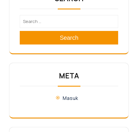
Search
META
Masuk