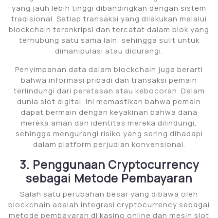
yang jauh lebih tinggi dibandingkan dengan sistem
tradisional. Setiap transaksi yang dilakukan melalui
blockchain terenkripsi dan tercatat dalam blok yang
terhubung satu sama lain, sehingga sulit untuk
dimanipulasi atau dicurangi.
Penyimpanan data dalam blockchain juga berarti
bahwa informasi pribadi dan transaksi pemain
terlindungi dari peretasan atau kebocoran. Dalam
dunia slot digital, ini memastikan bahwa pemain
dapat bermain dengan keyakinan bahwa dana
mereka aman dan identitas mereka dilindungi,
sehingga mengurangi risiko yang sering dihadapi
dalam platform perjudian konvensional.
3.
Penggunaan Cryptocurrency
sebagai Metode Pembayaran
Salah satu perubahan besar yang dibawa oleh
blockchain adalah integrasi cryptocurrency sebagai
metode pembayaran di kasino online dan mesin slot