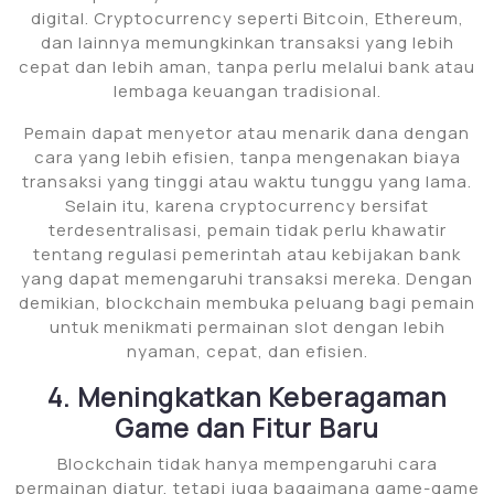
digital. Cryptocurrency seperti Bitcoin, Ethereum,
dan lainnya memungkinkan transaksi yang lebih
cepat dan lebih aman, tanpa perlu melalui bank atau
lembaga keuangan tradisional.
Pemain dapat menyetor atau menarik dana dengan
cara yang lebih efisien, tanpa mengenakan biaya
transaksi yang tinggi atau waktu tunggu yang lama.
Selain itu, karena cryptocurrency bersifat
terdesentralisasi, pemain tidak perlu khawatir
tentang regulasi pemerintah atau kebijakan bank
yang dapat memengaruhi transaksi mereka. Dengan
demikian, blockchain membuka peluang bagi pemain
untuk menikmati permainan slot dengan lebih
nyaman, cepat, dan efisien.
4.
Meningkatkan Keberagaman
Game dan Fitur Baru
Blockchain tidak hanya mempengaruhi cara
permainan diatur, tetapi juga bagaimana game-game