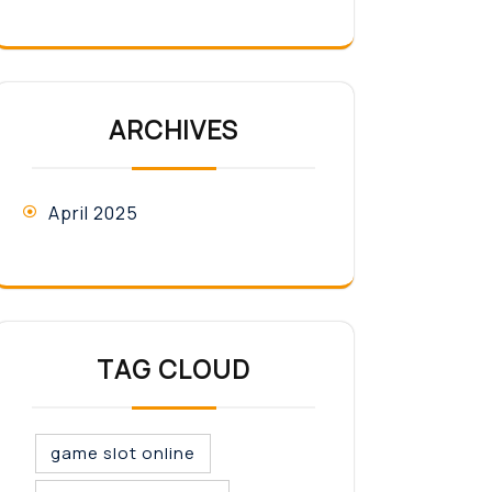
ARCHIVES
April 2025
TAG CLOUD
game slot online