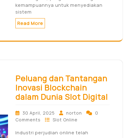
kemampuannya untuk menyediakan
sistem
Read More
Peluang dan Tantangan
Inovasi Blockchain
dalam Dunia Slot Digital
30 April, 2025
norton
0
Comments
Slot Online
Industri perjudian online telah