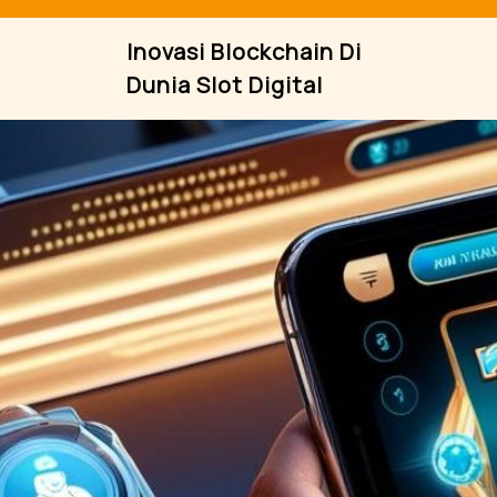
Skip
to
Inovasi Blockchain Di
content
Dunia Slot Digital