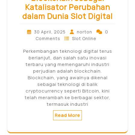
Katalisator Perubahan
dalam Dunia Slot Digital
30 April, 2025
norton
0
Comments
Slot Online
Perkembangan teknologi digital terus
berlanjut, dan salah satu inovasi
terbaru yang memengaruhi industri
perjudian adalah blockchain.
Blockchain, yang awalnya dikenal
sebagai teknologi di balik
cryptocurrency seperti Bitcoin, kini
telah merambah ke berbagai sektor,
termasuk industri
Read More