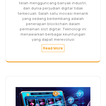
telah mengguncang banyak industri,
dan dunia perjudian digital tidak
terkecuali. Salah satu inovasi menarik
yang sedang berkembang adalah
penerapan blockchain dalam
permainan slot digital. Teknologi ini
menawarkan berbagai keuntungan
yang dapat merevolusi
Read More