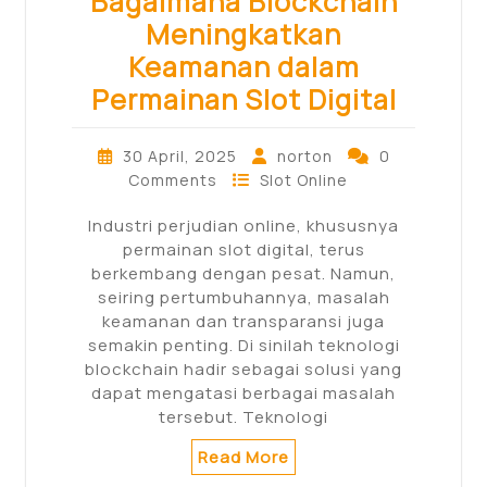
Bagaimana Blockchain
Meningkatkan
Keamanan dalam
Permainan Slot Digital
30 April, 2025
norton
0
Comments
Slot Online
Industri perjudian online, khususnya
permainan slot digital, terus
berkembang dengan pesat. Namun,
seiring pertumbuhannya, masalah
keamanan dan transparansi juga
semakin penting. Di sinilah teknologi
blockchain hadir sebagai solusi yang
dapat mengatasi berbagai masalah
tersebut. Teknologi
Read More