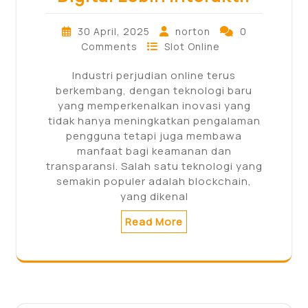
30 April, 2025
norton
0
Comments
Slot Online
Industri perjudian online terus
berkembang, dengan teknologi baru
yang memperkenalkan inovasi yang
tidak hanya meningkatkan pengalaman
pengguna tetapi juga membawa
manfaat bagi keamanan dan
transparansi. Salah satu teknologi yang
semakin populer adalah blockchain,
yang dikenal
Read More