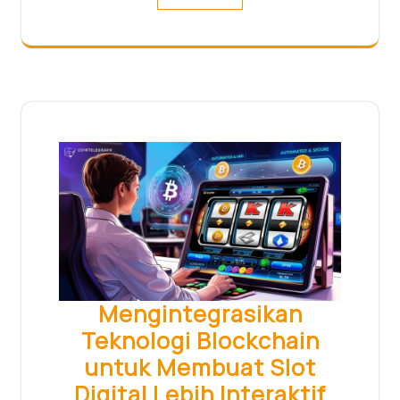
Mengintegrasikan
Teknologi Blockchain
untuk Membuat Slot
Digital Lebih Interaktif