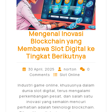
Mengenal Inovasi
Blockchain yang
Membawa Slot Digital ke
Tingkat Berikutnya
30 April, 2025
norton
0
Comments
Slot Online
Industri game online, khususnya dalam
dunia slot digital, terus mengalami
perkembangan pesat, dan salah satu
inovasi yang semakin mencuri
perhatian adalah teknologi blockchain.