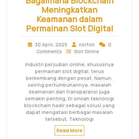
Bagaimana Blockchain
Meningkatkan
Keamanan dalam
Permainan Slot Digital
30 April, 2025
norton
0
Comments
Slot Online
Industri perjudian online, khususnya
permainan slot digital, terus
berkembang dengan pesat. Namun,
seiring pertumbuhannya, masalah
keamanan dan transparansi juga
semakin penting. Di sinilah teknologi
blockchain hadir sebagai solusi yang
dapat mengatasi berbagai masalah
tersebut. Teknologi
Read More