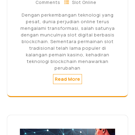
Comments
Slot Online
Dengan perkembangan teknologi yang
pesat, dunia perjudian online terus
mengalami transformasi, salah satunya
dengan munculnya slot digital berbasis
blockchain. Sementara permainan slot
tradisional telah lama populer di
kalangan pemain kasino, kehadiran
teknologi blockchain menawarkan
perubahan
Read More