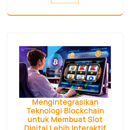
Mengintegrasikan
Teknologi Blockchain
untuk Membuat Slot
Digital Lebih Interaktif