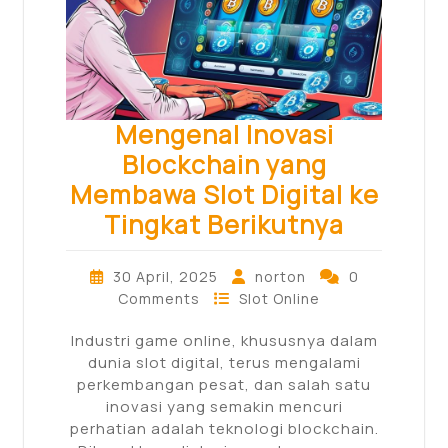
Mengenal Inovasi
Blockchain yang
Membawa Slot Digital ke
Tingkat Berikutnya
30 April, 2025
norton
0
Comments
Slot Online
Industri game online, khususnya dalam
dunia slot digital, terus mengalami
perkembangan pesat, dan salah satu
inovasi yang semakin mencuri
perhatian adalah teknologi blockchain.