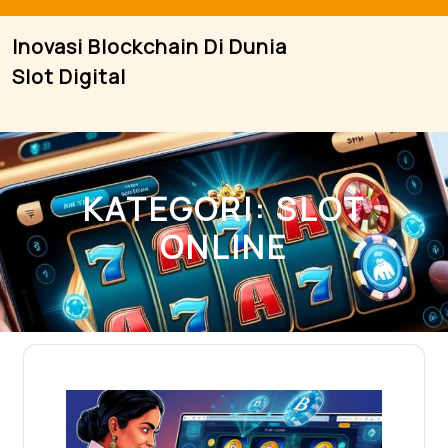
Skip
to
Inovasi Blockchain Di Dunia
content
Slot Digital
KATEGORI:
SLOT
ONLINE