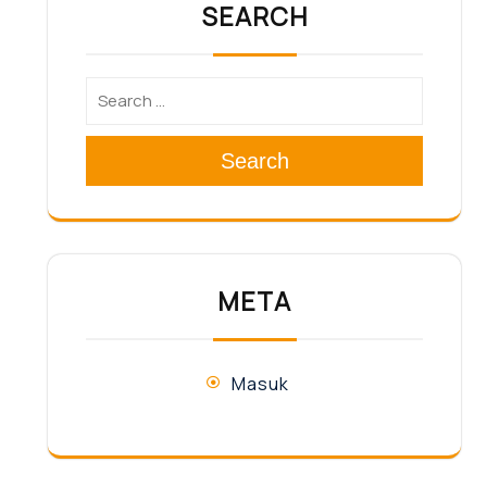
SEARCH
Search
META
Masuk