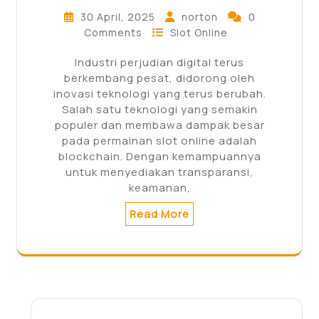
30 April, 2025
norton
0
Comments
Slot Online
Industri perjudian digital terus
berkembang pesat, didorong oleh
inovasi teknologi yang terus berubah.
Salah satu teknologi yang semakin
populer dan membawa dampak besar
pada permainan slot online adalah
blockchain. Dengan kemampuannya
untuk menyediakan transparansi,
keamanan,
Read More