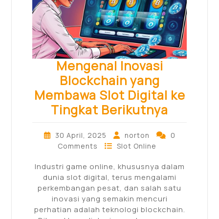
Mengenal Inovasi
Blockchain yang
Membawa Slot Digital ke
Tingkat Berikutnya
30 April, 2025
norton
0
Comments
Slot Online
Industri game online, khususnya dalam
dunia slot digital, terus mengalami
perkembangan pesat, dan salah satu
inovasi yang semakin mencuri
perhatian adalah teknologi blockchain.