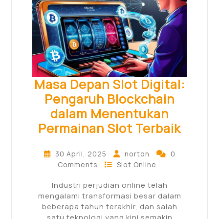
Masa Depan Slot Digital:
Pengaruh Blockchain
dalam Menentukan
Permainan Slot Terbaik
30 April, 2025
norton
0
Comments
Slot Online
Industri perjudian online telah
mengalami transformasi besar dalam
beberapa tahun terakhir, dan salah
satu teknologi yang kini semakin