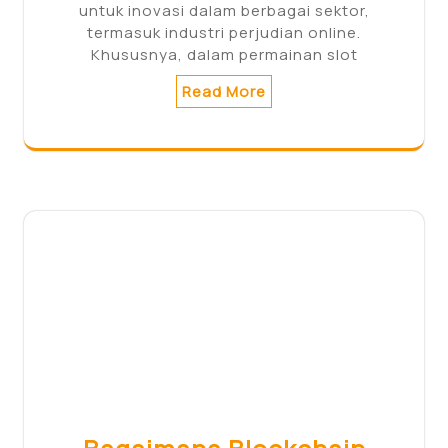
untuk inovasi dalam berbagai sektor,
termasuk industri perjudian online.
Khususnya, dalam permainan slot
Read More