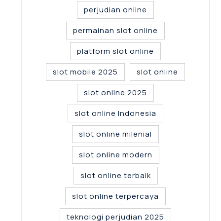
perjudian online
permainan slot online
platform slot online
slot mobile 2025
slot online
slot online 2025
slot online Indonesia
slot online milenial
slot online modern
slot online terbaik
slot online terpercaya
teknologi perjudian 2025