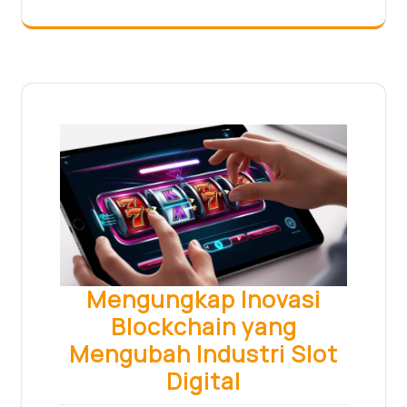
Mengungkap Inovasi
Blockchain yang
Mengubah Industri Slot
Digital