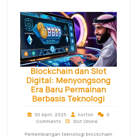
Blockchain dan Slot
Digital: Menyongsong
Era Baru Permainan
Berbasis Teknologi
30 April, 2025
norton
0
Comments
Slot Online
Perkembangan teknologi blockchain