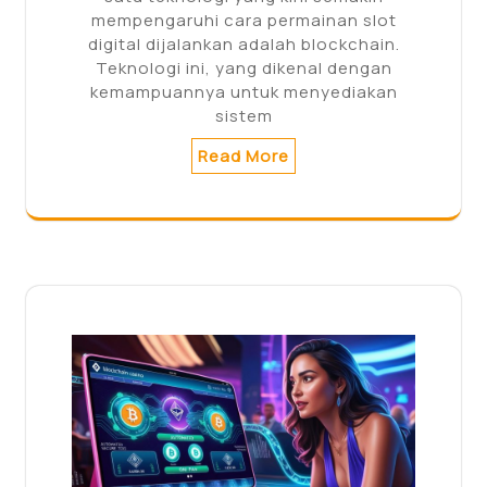
mempengaruhi cara permainan slot
digital dijalankan adalah blockchain.
Teknologi ini, yang dikenal dengan
kemampuannya untuk menyediakan
sistem
Read More