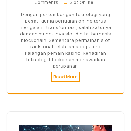
Comments
Slot Online
Dengan perkembangan teknologi yang
pesat, dunia perjudian online terus
mengalami transformasi, salah satunya
dengan munculnya slot digital berbasis
blockchain. Sementara permainan slot
tradisional telah lama populer di
kalangan pemain kasino, kehadiran
teknologi blockchain menawarkan
perubahan
Read More